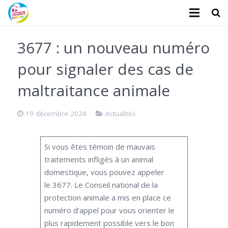
L’association
3677 : un nouveau numéro
Administratifs
pour signaler des cas de
Logements
maltraitance animale
Santé
19 décembre 2024
Actualités
Financiers
Si vous êtes témoin de mauvais
Divers
traitements infligés à un animal
domestique, vous pouvez appeler
Actualités
le 3677. Le Conseil national de la
Contact
protection animale a mis en place ce
numéro d’appel pour vous orienter le
Faire un don
plus rapidement possible vers le bon