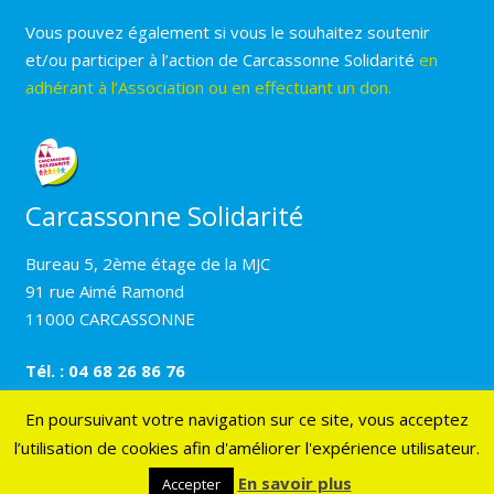
Vous pouvez également si vous le souhaitez soutenir
et/ou participer à l’action de Carcassonne Solidarité
en
adhérant à l’Association ou en effectuant un don.
Carcassonne Solidarité
Bureau 5, 2ème étage de la MJC
91 rue Aimé Ramond
11000 CARCASSONNE
Tél. : 04 68 26 86 76
En poursuivant votre navigation sur ce site, vous acceptez
l’utilisation de cookies afin d'améliorer l'expérience utilisateur.
© 2017 Carcassonne solidarité –
Mentions légales
–
Création Résonance Communication
En savoir plus
Accepter