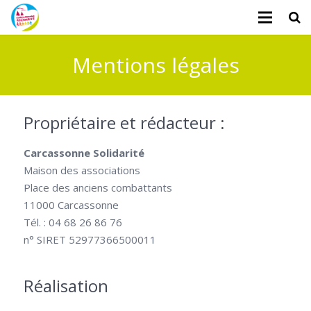
L’association
Mentions légales
Administratifs
Logements
Propriétaire et rédacteur :
Santé
Carcassonne Solidarité
Maison des associations
Financiers
Place des anciens combattants
11000 Carcassonne
Divers
Tél. : 04 68 26 86 76
Actualités
n° SIRET 52977366500011
Contact
Réalisation
Faire un don