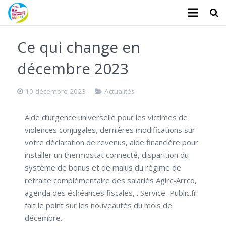
L’association
Ce qui change en
Administratifs
décembre 2023
Logements
10 décembre 2023
Actualités
Santé
Aide d’urgence universelle pour les victimes de
Financiers
violences conjugales, dernières modifications sur
votre déclaration de revenus, aide financière pour
Divers
installer un thermostat connecté, disparition du
système de bonus et de malus du régime de
Actualités
retraite complémentaire des salariés Agirc-Arrco,
agenda des échéances fiscales, .
Service
–
Public
.fr
Contact
fait le point sur les nouveautés du mois de
décembre.
Faire un don