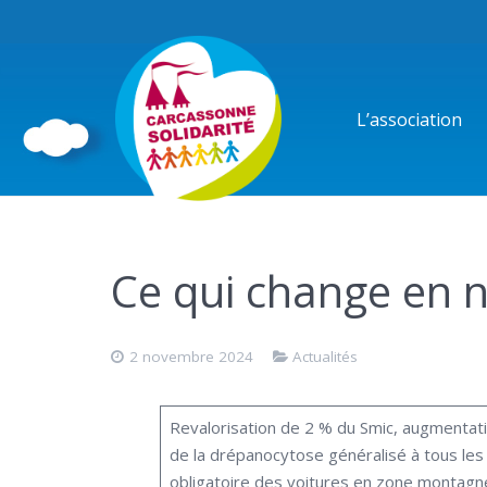
L’association
Ce qui change en
2 novembre 2024
Actualités
Revalorisation de 2 % du Smic, augmentat
de la drépanocytose généralisé à tous les
obligatoire des voitures en zone montagn