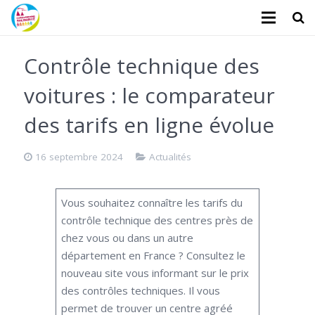
L’association
Contrôle technique des
Administratifs
voitures : le comparateur
Logements
des tarifs en ligne évolue
Santé
16 septembre 2024
Actualités
Financiers
Vous souhaitez connaître les tarifs du
Divers
contrôle technique des centres près de
chez vous ou dans un autre
Actualités
département en France ? Consultez le
Contact
nouveau site vous informant sur le prix
des contrôles techniques. Il vous
Faire un don
permet de trouver un centre agréé