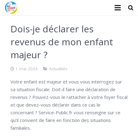
L’association
Dois-je déclarer les
Administratifs
revenus de mon enfant
Logements
majeur ?
Santé
1 mai 2024
Actualités
Financiers
Votre enfant est majeur et vous vous interrogez sur
sa situation fiscale. Doit-il faire une déclaration de
Divers
revenus ? Pouvez-vous le rattacher à votre foyer fiscal
et que devez-vous déclarer dans ce cas le
Actualités
concernant ? Service-Public.fr vous renseigne sur ce
Contact
qu’il convient de faire en fonction des situations
familiales.
Faire un don