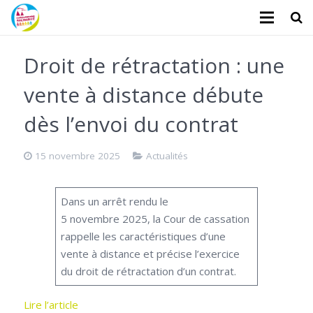
L’association
Droit de rétractation : une
Administratifs
vente à distance débute
Logements
dès l’envoi du contrat
Santé
15 novembre 2025
Actualités
Financiers
Dans un arrêt rendu le
Divers
5 novembre 2025, la Cour de cassation
rappelle les caractéristiques d’une
Actualités
vente à distance et précise l’exercice
Contact
du droit de rétractation d’un contrat.
Faire un don
Lire l’article