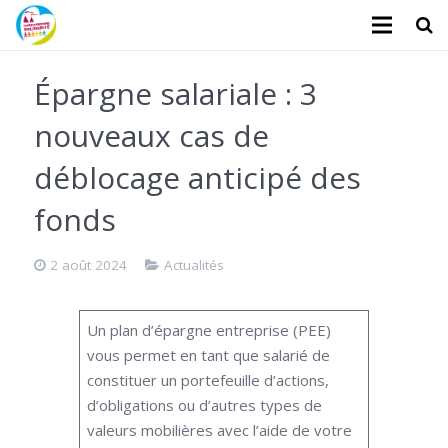
L’association
Épargne salariale : 3
Administratifs
nouveaux cas de
Logements
déblocage anticipé des
Santé
fonds
Financiers
2 août 2024
Actualités
Divers
Un plan d’épargne entreprise (PEE)
Actualités
vous permet en tant que salarié de
constituer un portefeuille d’actions,
Contact
d’obligations ou d’autres types de
valeurs mobilières avec l’aide de votre
Faire un don