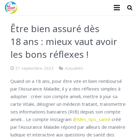
L’association
Être bien assuré dès
Administratifs
18 ans : mieux vaut avoir
Logements
les bons réflexes !
Santé
27 septembre 2023
Actualités
Financiers
Quand on a 18 ans, pour être vite et bien remboursé
par l’Assurance Maladie, il y a des réflexes simples à
Divers
adopter : créer son compte ameli, mettre à jour sa
carte Vitale, désigner un médecin traitant, transmettre
Actualités
ses informations bancaires (RIB) depuis son compte
Contact
ameli… Le compte Instagram
@Mes_tips_santé
créé
par l’Assurance Maladie répond par ailleurs de manière
Faire un don
ludique et interactive aux questions de santé des