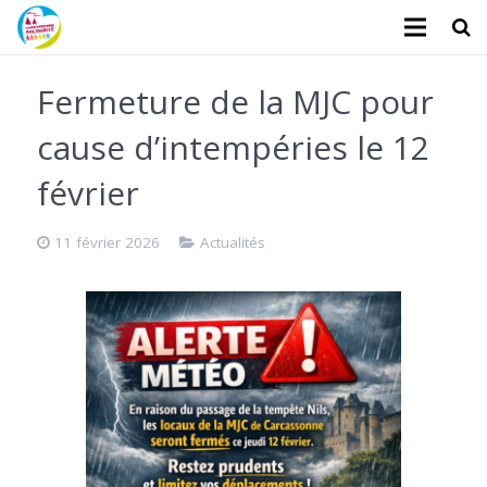
L’association
Fermeture de la MJC pour
Administratifs
cause d’intempéries le 12
Logements
février
Santé
11 février 2026
Actualités
Financiers
Divers
Actualités
Contact
Faire un don