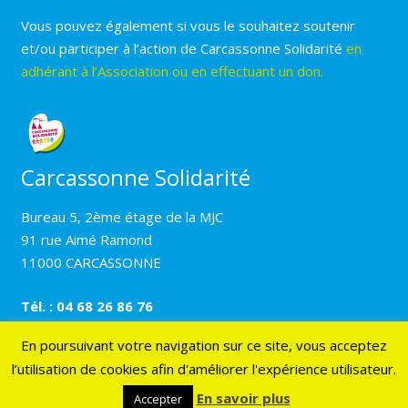
Vous pouvez également si vous le souhaitez soutenir
et/ou participer à l’action de Carcassonne Solidarité
en
adhérant à l’Association ou en effectuant un don.
Carcassonne Solidarité
Bureau 5, 2ème étage de la MJC
91 rue Aimé Ramond
11000 CARCASSONNE
Tél. : 04 68 26 86 76
En poursuivant votre navigation sur ce site, vous acceptez
l’utilisation de cookies afin d'améliorer l'expérience utilisateur.
© 2017 Carcassonne solidarité –
Mentions légales
–
Création Résonance Communication
En savoir plus
Accepter