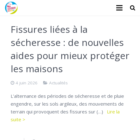
L’association
Fissures liées à la
Administratifs
sécheresse : de nouvelles
Logements
aides pour mieux protéger
Santé
les maisons
Financiers
4 juin 2026
Actualités
Divers
L’alternance des périodes de sécheresse et de pluie
engendre, sur les sols argileux, des mouvements de
Actualités
terrain qui provoquent des fissures sur (…)
Lire la
suite >
Contact
Faire un don