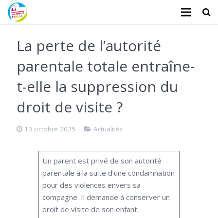
L’association
La perte de l’autorité
Administratifs
parentale totale entraîne-
Logements
t-elle la suppression du
Santé
droit de visite ?
Financiers
13 octobre 2025
Actualités
Divers
Un parent est privé de son autorité
Actualités
parentale à la suite d’une condamnation
pour des violences envers sa
Contact
compagne. Il demande à conserver un
droit de visite de son enfant.
Faire un don