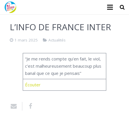
L’association
L’INFO DE FRANCE INTER
Administratifs
1 mars 2025
Actualités
Logements
“Je me rends compte qu’en fait, le viol,
Santé
c’est malheureusement beaucoup plus
Financiers
banal que ce que je pensais”
Écouter
Divers
Actualités
Contact
Faire un don