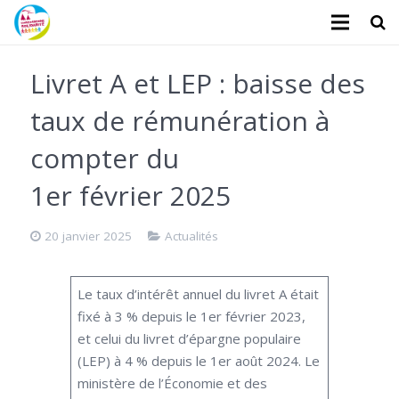
L’association
Livret A et LEP : baisse des
Administratifs
taux de rémunération à
Logements
compter du
Santé
1er février 2025
Financiers
20 janvier 2025
Actualités
Divers
Le taux d’intérêt annuel du livret A était
Actualités
fixé à 3 % depuis le 1er février 2023,
et celui du livret d’épargne populaire
Contact
(LEP) à 4 % depuis le 1er août 2024. Le
ministère de l’Économie et des
Faire un don