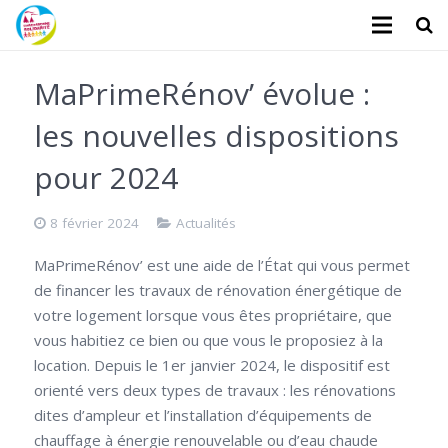
L’association
MaPrimeRénov’ évolue :
Administratifs
les nouvelles dispositions
Logements
pour 2024
Santé
8 février 2024
Actualités
Financiers
MaPrimeRénov’ est une aide de l’État qui vous permet
de financer les travaux de rénovation énergétique de
Divers
votre logement lorsque vous êtes propriétaire, que
vous habitiez ce bien ou que vous le proposiez à la
Actualités
location. Depuis le 1er janvier 2024, le dispositif est
Contact
orienté vers deux types de travaux : les rénovations
dites d’ampleur et l’installation d’équipements de
Faire un don
chauffage à énergie renouvelable ou d’eau chaude