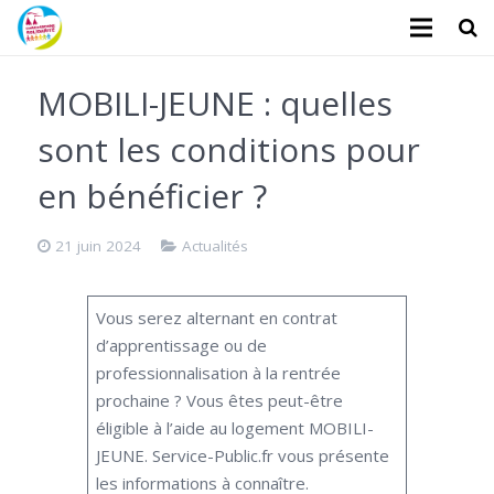
L’association
MOBILI-JEUNE : quelles
Administratifs
sont les conditions pour
Logements
en bénéficier ?
Santé
21 juin 2024
Actualités
Financiers
Vous serez alternant en contrat
Divers
d’apprentissage ou de
professionnalisation à la rentrée
Actualités
prochaine ? Vous êtes peut-être
Contact
éligible à l’aide au logement MOBILI-
JEUNE. Service-Public.fr vous présente
Faire un don
les informations à connaître.