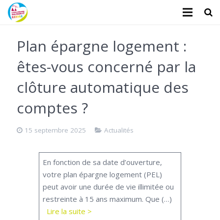
L’association
Plan épargne logement :
Administratifs
êtes-vous concerné par la
Logements
clôture automatique des
Santé
comptes ?
Financiers
15 septembre 2025
Actualités
Divers
En fonction de sa date d’ouverture,
Actualités
votre plan épargne logement (PEL)
peut avoir une durée de vie illimitée ou
Contact
restreinte à 15 ans maximum. Que (…)
Lire la suite >
Faire un don