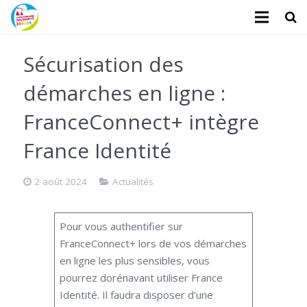
L’association
Sécurisation des
Administratifs
démarches en ligne :
Logements
FranceConnect+ intègre
Santé
France Identité
Financiers
2 août 2024
Actualités
Divers
Pour vous authentifier sur
Actualités
FranceConnect+ lors de vos démarches
en ligne les plus sensibles, vous
Contact
pourrez dorénavant utiliser France
Identité. Il faudra disposer d’une
Faire un don