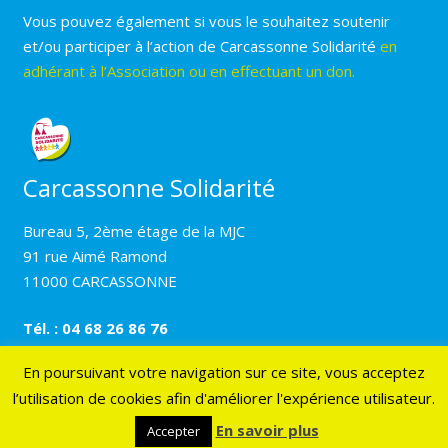
Vous pouvez également si vous le souhaitez soutenir
et/ou participer à l’action de Carcassonne Solidarité
en
adhérant à l’Association ou en effectuant un don.
Carcassonne Solidarité
Bureau 5, 2ème étage de la MJC
91 rue Aimé Ramond
11000 CARCASSONNE
Tél. : 04 68 26 86 76
En poursuivant votre navigation sur ce site, vous acceptez
l’utilisation de cookies afin d'améliorer l'expérience utilisateur.
© 2017 Carcassonne solidarité –
Mentions légales
–
Création Résonance Communication
En savoir plus
Accepter