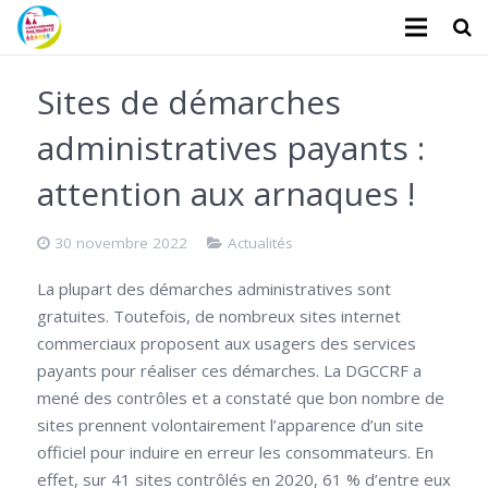
L’association
Sites de démarches
Administratifs
administratives payants :
Logements
attention aux arnaques !
Santé
30 novembre 2022
Actualités
Financiers
La plupart des démarches administratives sont
gratuites. Toutefois, de nombreux sites internet
Divers
commerciaux proposent aux usagers des services
payants pour réaliser ces démarches. La DGCCRF a
Actualités
mené des contrôles et a constaté que bon nombre de
Contact
sites prennent volontairement l’apparence d’un site
officiel pour induire en erreur les consommateurs. En
Faire un don
effet, sur 41 sites contrôlés en 2020, 61 % d’entre eux