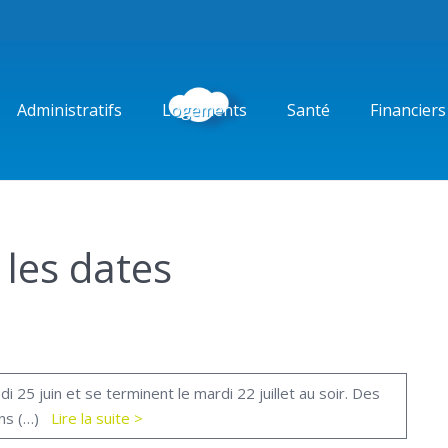
Administratifs
Logements
Santé
Financiers
 les dates
25 juin et se terminent le mardi 22 juillet au soir. Des
ains (…)
Lire la suite >