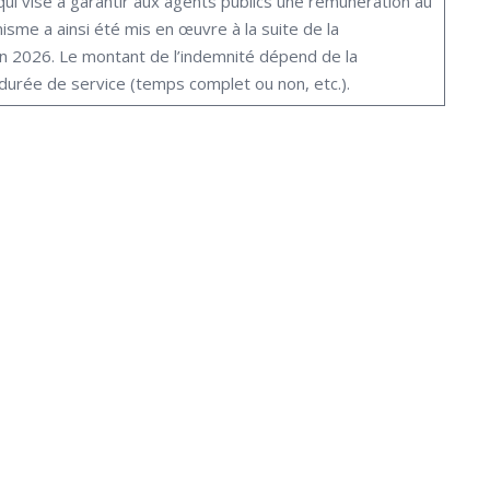
f qui vise à garantir aux agents publics une rémunération au
sme a ainsi été mis en œuvre à la suite de la
in 2026. Le montant de l’indemnité dépend de la
durée de service (temps complet ou non, etc.).