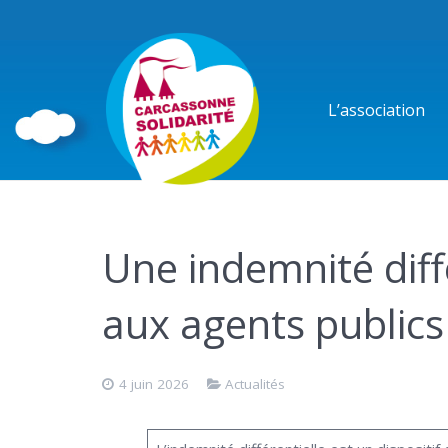
L’association
Une indemnité diffé
aux agents public
4 juin 2026
Actualités