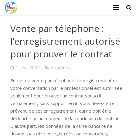
L’association
Vente par téléphone :
Administratifs
l’enregistrement autorisé
Logements
pour prouver le contrat
Santé
31 mai 2022
Actualités
Financiers
En cas de vente par téléphone, l’enregistrement de
votre conversation par le professionnel est autorisée
Divers
seulement pour prouver un contrat souscrit
verbalement, sans support écrit. Vous devez être
Actualités
prévenu de cet enregistrement, qui ne doit être
Contact
déclenché qu’au moment de la conclusion du contrat.
D’autre part, les données de la carte bancaire ne
Faire un don
doivent pas être enregistrées, ou conservées,