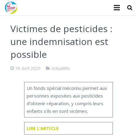
L’association
Victimes de pesticides :
Administratifs
une indemnisation est
Logements
possible
Santé
16 avril 2025
Actualités
Financiers
­Un fonds spécial méconnu permet aux
Divers
personnes exposées aux pesticides
d’obtenir réparation, y compris leurs
Actualités
enfants s’ils en sont victimes.­
Contact
LIRE L’ARTICLE
Faire un don