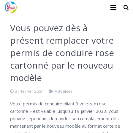
L’association
Vous pouvez dès à
Administratifs
présent remplacer votre
Logements
permis de conduire rose
Santé
cartonné par le nouveau
modèle
Financiers
Divers
27 février 2024
Actualités
Actualités
Votre permis de conduire pliant 3 volets « rose
cartonné » est valable jusqu’au 19 janvier 2033. Vous
Contact
pouvez cependant demander son remplacement dès
maintenant par le nouveau modèle au format carte de
Faire un don