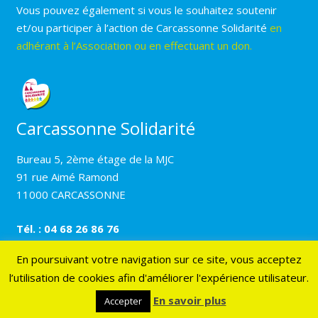
Vous pouvez également si vous le souhaitez soutenir
et/ou participer à l’action de Carcassonne Solidarité
en
adhérant à l’Association ou en effectuant un don.
Carcassonne Solidarité
Bureau 5, 2ème étage de la MJC
91 rue Aimé Ramond
11000 CARCASSONNE
Tél. : 04 68 26 86 76
En poursuivant votre navigation sur ce site, vous acceptez
l’utilisation de cookies afin d'améliorer l'expérience utilisateur.
© 2017 Carcassonne solidarité –
Mentions légales
–
Création Résonance Communication
En savoir plus
Accepter